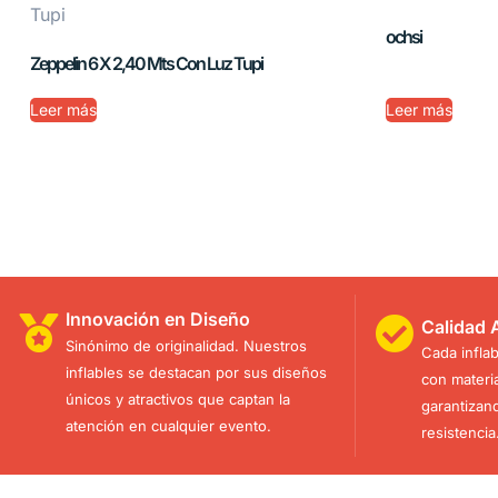
ochsi
Zeppelin 6 X 2,40 Mts Con Luz Tupi
Leer más
Leer más
Innovación en Diseño
Calidad 
Sinónimo de originalidad. Nuestros
Cada infla
inflables se destacan por sus diseños
con materia
únicos y atractivos que captan la
garantizan
atención en cualquier evento.
resistencia