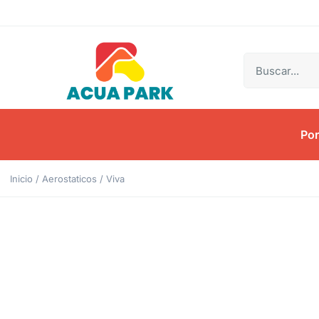
Por
Inicio
/
Aerostaticos
/ Viva