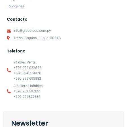
Toboganes
Contacto
info@globoloco.com.py
Trébol Esquina, Luque 110943
Telefono
Infables Venta:
+595 992 922646
+595 994 531076
+595 995 695882
Alquileres Infables:
+595 981 407651
+595 991 829337
Newsletter