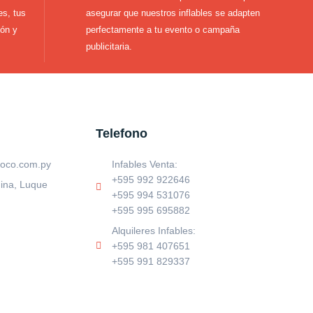
es, tus
asegurar que nuestros inflables se adapten
ión y
perfectamente a tu evento o campaña
publicitaria.
Telefono
loco.com.py
Infables Venta:
+595 992 922646
ina, Luque
+595 994 531076
+595 995 695882
Alquileres Infables:
+595 981 407651
+595 991 829337