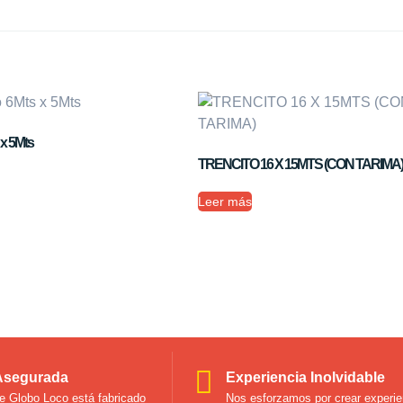
 x 5Mts
TRENCITO 16 X 15MTS (CON TARIMA)
Leer más
Asegurada
Experiencia Inolvidable
le Globo Loco está fabricado
Nos esforzamos por crear experie