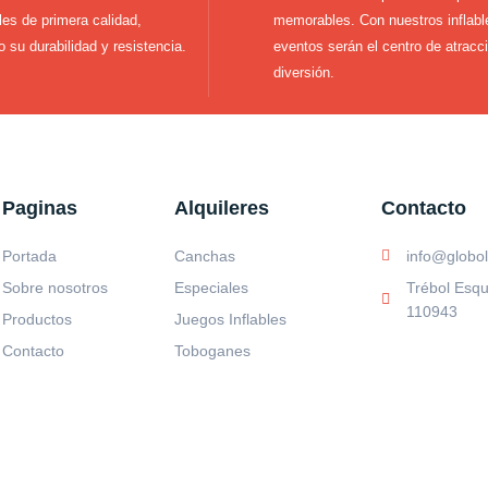
les de primera calidad,
memorables. Con nuestros inflabl
 su durabilidad y resistencia.
eventos serán el centro de atracc
diversión.
Paginas
Alquileres
Contacto
Portada
Canchas
info@globo
Sobre nosotros
Especiales
Trébol Esqu
110943
Productos
Juegos Inflables
Contacto
Toboganes